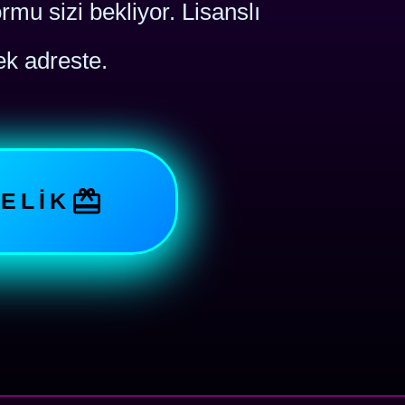
rmu sizi bekliyor. Lisanslı
ek adreste.
ELIK