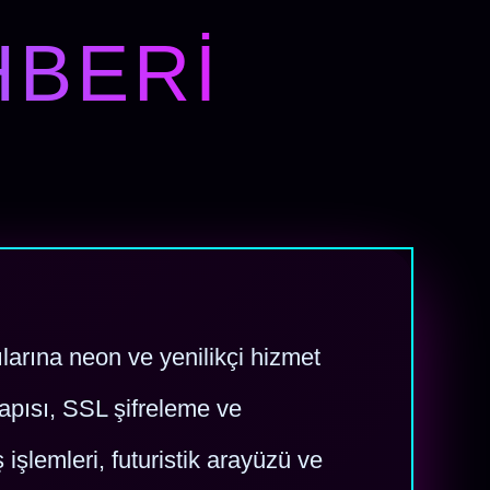
HBERI
larına neon ve yenilikçi hizmet
apısı, SSL şifreleme ve
 işlemleri, futuristik arayüzü ve