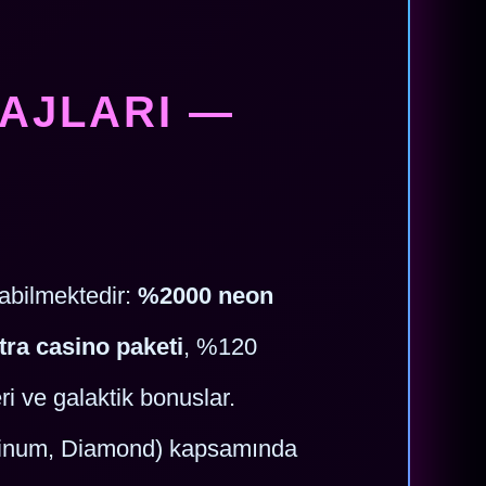
TAJLARI —
nabilmektedir:
%2000 neon
tra casino paketi
, %120
ri ve galaktik bonuslar.
atinum, Diamond) kapsamında