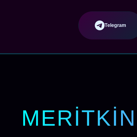
Telegram
MERITKI