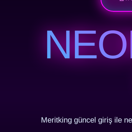
NEO
Meritking güncel giriş ile 