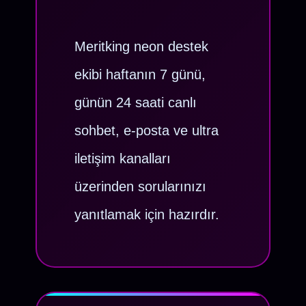
Meritking neon destek
ekibi haftanın 7 günü,
günün 24 saati canlı
sohbet, e-posta ve ultra
iletişim kanalları
üzerinden sorularınızı
yanıtlamak için hazırdır.