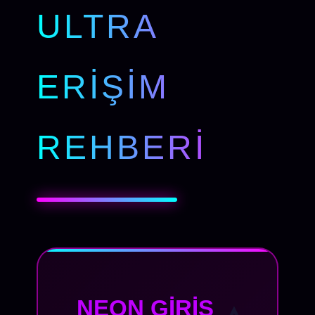
ULTRA
ERIŞIM
REHBERI
NEON GIRIŞ