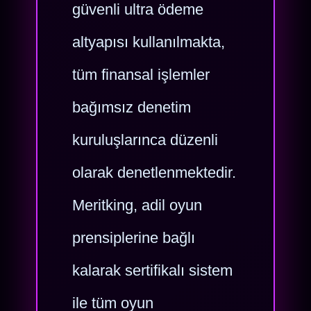
güvenli ultra ödeme
altyapısı kullanılmakta,
tüm finansal işlemler
bağımsız denetim
kuruluşlarınca düzenli
olarak denetlenmektedir.
Meritking, adil oyun
prensiplerine bağlı
kalarak sertifikalı sistem
ile tüm oyun