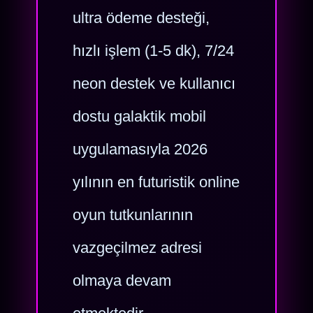
ultra ödeme desteği,
hızlı işlem (1-5 dk), 7/24
neon destek ve kullanıcı
dostu galaktik mobil
uygulamasıyla 2026
yılının en futuristik online
oyun tutkunlarının
vazgeçilmez adresi
olmaya devam