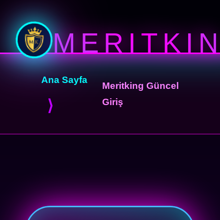
MERITKI
Ana Sayfa
Meritking Güncel
Giriş