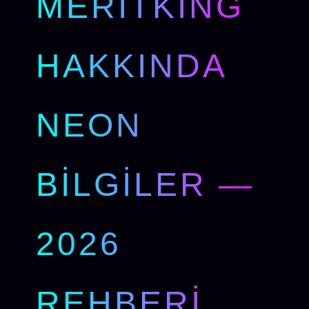
MERITKING
HAKKINDA
NEON
BILGILER —
2026
REHBERI