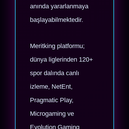
anında yararlanmaya
başlayabilmektedir.
Meritking platformu;
dünya liglerinden 120+
spor dalında canlı
izleme, NetEnt,
Pragmatic Play,
Microgaming ve
Evolution Gaming