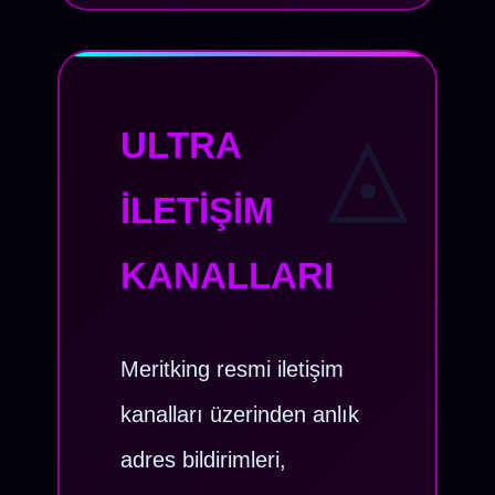
ULTRA
İLETIŞIM
KANALLARI
Meritking resmi iletişim
kanalları üzerinden anlık
adres bildirimleri,