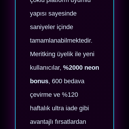
yapısı sayesinde
saniyeler içinde
tamamlanabilmektedir.
Meritking üyelik ile yeni
kullanıcılar,
%2000 neon
bonus
, 600 bedava
çevirme ve %120
haftalık ultra iade gibi
avantajlı fırsatlardan