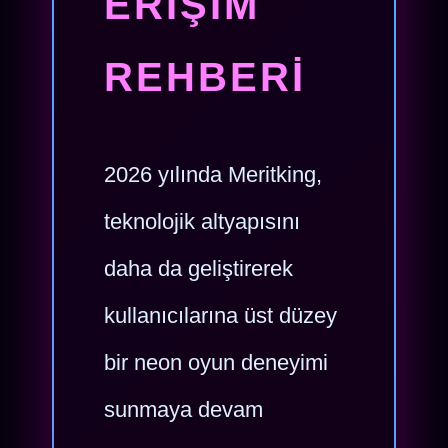
ERIŞIM
REHBERI
2026 yılında Meritking,
teknolojik altyapısını
daha da geliştirerek
kullanıcılarına üst düzey
bir neon oyun deneyimi
sunmaya devam