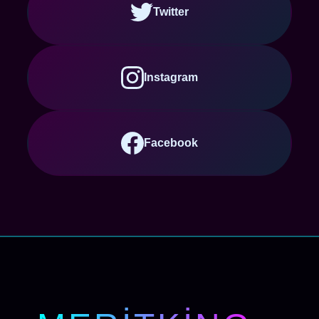
Twitter
Instagram
Facebook