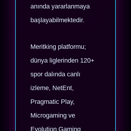
anında yararlanmaya
başlayabilmektedir.
Meritking platformu;
dünya liglerinden 120+
spor dalında canlı
izleme, NetEnt,
Pragmatic Play,
Microgaming ve
Evolution Gaming