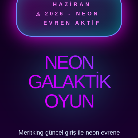
HAZİRAN
◬
2026 - NEON
EVREN AKTİF
NEON
GALAKTIK
OYUN
Meritking güncel giriş ile neon evrene