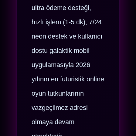
ultra ödeme desteği,
hızlı işlem (1-5 dk), 7/24
neon destek ve kullanıcı
dostu galaktik mobil
uygulamasıyla 2026
yılının en futuristik online
oyun tutkunlarının
vazgeçilmez adresi
olmaya devam