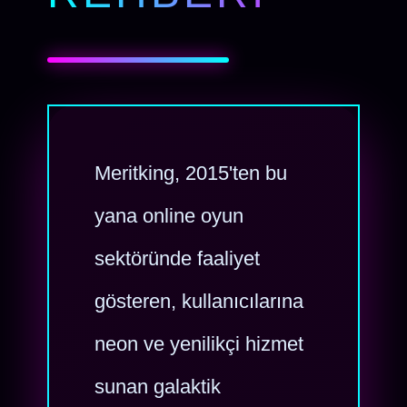
Meritking, 2015'ten bu
yana online oyun
sektöründe faaliyet
gösteren, kullanıcılarına
neon ve yenilikçi hizmet
sunan galaktik