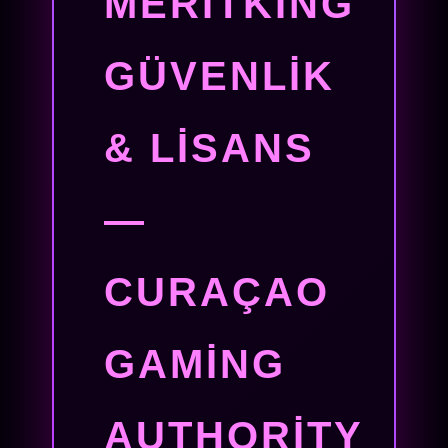
MERITKING
GÜVENLIK
& LISANS
—
CURAÇAO
GAMING
AUTHORITY