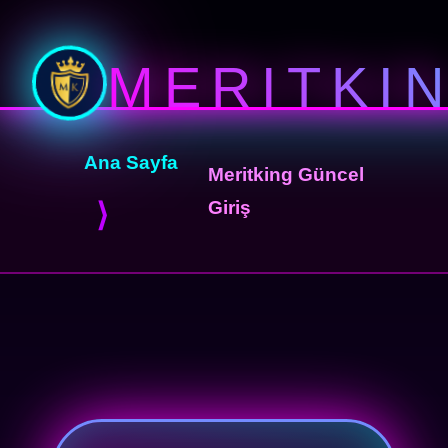
MERITKI
Ana Sayfa
Meritking Güncel
Giriş