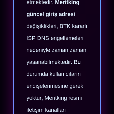
etmektedir.
Meritking
güncel giriş adresi
değişiklikleri, BTK kararlı
ISP DNS engellemeleri
nedeniyle zaman zaman
yaşanabilmektedir. Bu
durumda kullanıcıların
endişelenmesine gerek
yoktur; Meritking resmi
iletişim kanalları