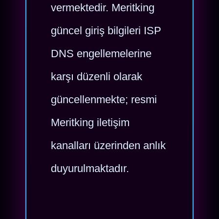
vermektedir. Meritking
güncel giriş bilgileri ISP
DNS engellemelerine
karşı düzenli olarak
güncellenmekte; resmi
Meritking iletişim
kanalları üzerinden anlık
duyurulmaktadır.