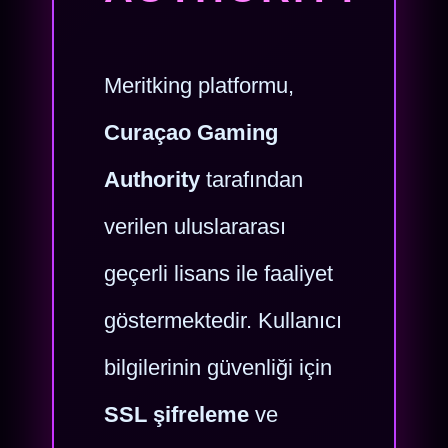
Meritking platformu,
Curaçao Gaming
Authority
tarafından
verilen uluslararası
geçerli lisans ile faaliyet
göstermektedir. Kullanıcı
bilgilerinin güvenliği için
SSL şifreleme
ve