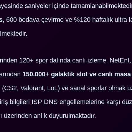
yesinde saniyeler içinde tamamlanabilmektedir. 
s
, 600 bedava çevirme ve %120 haftalık ultra ia
lmektedir.
lerinden 120+ spor dalında canlı izleme, NetEn
larından
150.000+ galaktik slot ve canlı mas
or (CS2, Valorant, LoL) ve sanal sporlar olmak
iriş bilgileri ISP DNS engellemelerine karşı dü
rı üzerinden anlık duyurulmaktadır.