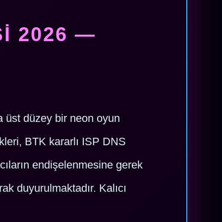
I 2026 —
ına üst düzey bir neon oyun
ikleri, BTK kararlı ISP DNS
cıların endişelenmesine gerek
arak duyurulmaktadır. Kalıcı