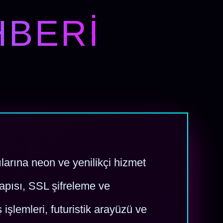
HBERI
larına neon ve yenilikçi hizmet
apısı, SSL şifreleme ve
 işlemleri, futuristik arayüzü ve