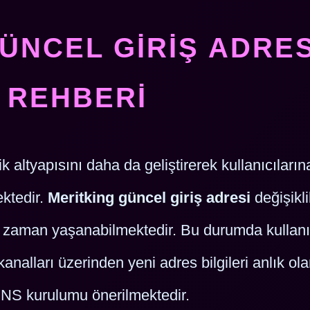
ÜNCEL GIRIŞ ADRES
 REHBERI
ik altyapısını daha da geliştirerek kullanıcılar
ktedir.
Meritking güncel giriş adresi
değişikl
 zaman yaşanabilmektedir. Bu durumda kullanı
 kanalları üzerinden yeni adres bilgileri anlık ol
DNS kurulumu önerilmektedir.