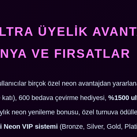
LTRA ÜYELIK AVAN
NYA VE FIRSATLAR
llanıcılar birçok özel neon avantajdan yararla
katı), 600 bedava çevirme hediyesi,
%1500 ul
 aylık neon yenileme bonusu, özel turnuva ödülle
i Neon VIP sistemi
(Bronze, Silver, Gold, Pl