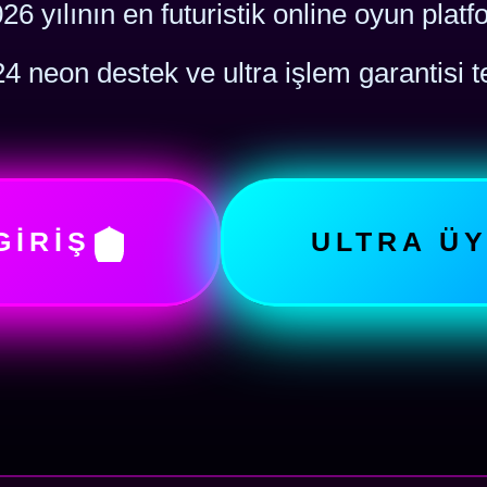
6 yılının en futuristik online oyun platfo
/24 neon destek ve ultra işlem garantisi t
GIRIŞ
ULTRA ÜY