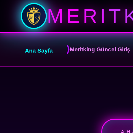
MERIT
Meritking Güncel Giriş
Ana Sayfa
◬
H