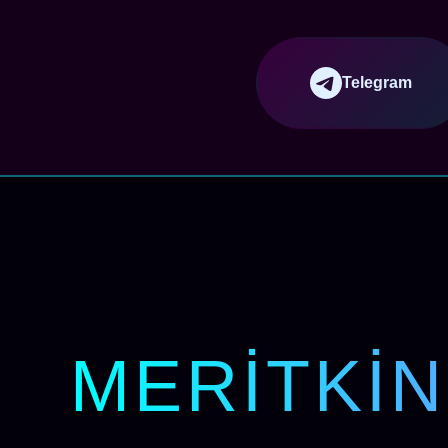
Telegram
MERITKI