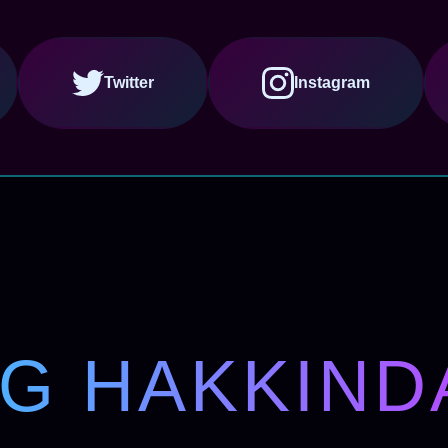
Twitter
Instagram
NG HAKKIND